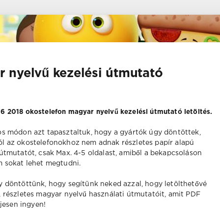
 nyelvű kezelési útmutató
6 2018 okostelefon magyar nyelvű kezelési útmutató letöltés.
os módon azt tapasztaltuk, hogy a gyártók úgy döntöttek,
l az okostelefonokhoz nem adnak részletes papír alapú
 útmutatót, csak Max. 4-5 oldalast, amiből a bekapcsoláson
m sokat lehet megtudni.
y döntöttünk, hogy segítünk neked azzal, hogy letölthetővé
 részletes magyar nyelvű használati útmutatóit, amit PDF
ljesen ingyen!