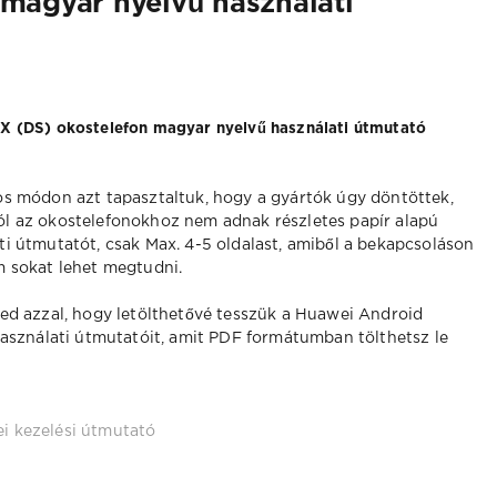
magyar nyelvű használati
X (DS) okostelefon magyar nyelvű használati útmutató
os módon azt tapasztaltuk, hogy a gyártók úgy döntöttek,
l az okostelefonokhoz nem adnak részletes papír alapú
ti útmutatót, csak Max. 4-5 oldalast, amiből a bekapcsoláson
m sokat lehet megtudni.
ed azzal, hogy letölthetővé tesszük a Huawei Android
használati útmutatóit, amit PDF formátumban tölthetsz le
i kezelési útmutató