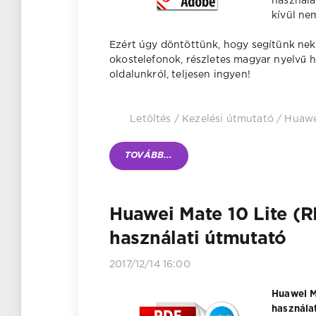
használa
kívül ne
Ezért úgy döntöttünk, hogy segítünk nek
okostelefonok, részletes magyar nyelvű 
oldalunkról, teljesen ingyen!
Letöltés
/
Kezelési útmutató
/
Huawe
TOVÁBB...
Huawei Mate 10 Lite (
használati útmutató
2017/12/14 16:00
Huawei M
használat