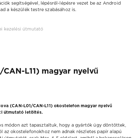
ciók segítségével, lépésről-lépésre vezet be az Android
ad a készülék testre szabásához is.
i kezelési útmutató
/CAN-L11) magyar nyelvű
ova (CAN-L01/CAN-L11) okostelefon magyar nyelvű
i útmutató letöltés.
os módon azt tapasztaltuk, hogy a gyártók úgy döntöttek,
l az okostelefonokhoz nem adnak részletes papír alapú