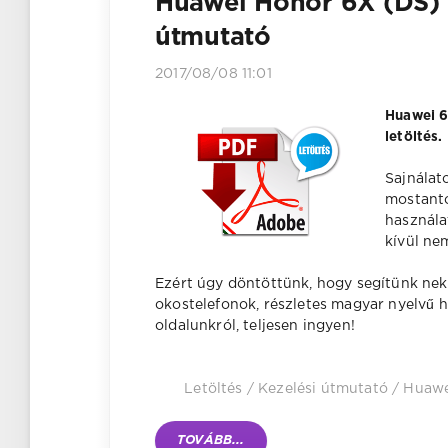
Huawei Honor 6X (DS) 
útmutató
2017/08/08 11:01
Huawei 6
letöltés.
Sajnálat
mostantó
használa
kívül ne
Ezért úgy döntöttünk, hogy segítünk nek
okostelefonok, részletes magyar nyelvű 
oldalunkról, teljesen ingyen!
Letöltés
/
Kezelési útmutató
/
Huawe
TOVÁBB...