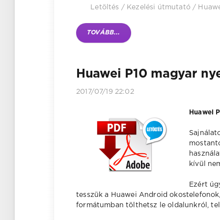
Letöltés
/
Kezelési útmutató
/
Huawe
TOVÁBB...
Huawei P10 magyar nye
2017/07/19 22:02
Huawei P
Sajnálat
mostantó
használa
kívül ne
Ezért úg
tesszük a Huawei Android okostelefonok,
formátumban tölthetsz le oldalunkról, te