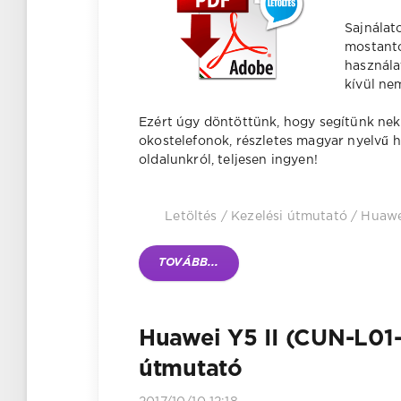
Sajnálat
mostantó
használa
kívül ne
Ezért úgy döntöttünk, hogy segítünk nek
okostelefonok, részletes magyar nyelvű 
oldalunkról, teljesen ingyen!
Letöltés
/
Kezelési útmutató
/
Huawe
TOVÁBB...
Huawei Y5 II (CUN-L01-
útmutató