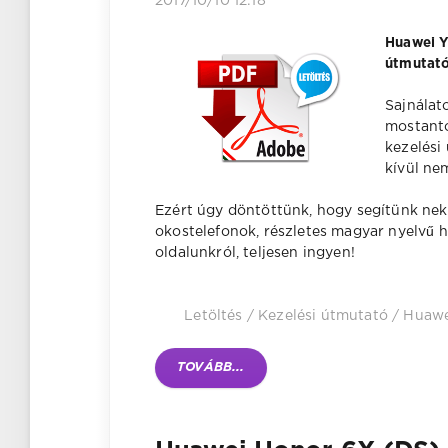
2017/10/10 12:18
Huawei Y
útmutató
Sajnálat
mostantó
kezelési
kívül ne
Ezért úgy döntöttünk, hogy segítünk nek
okostelefonok, részletes magyar nyelvű 
oldalunkról, teljesen ingyen!
Letöltés
/
Kezelési útmutató
/
Huawe
TOVÁBB...