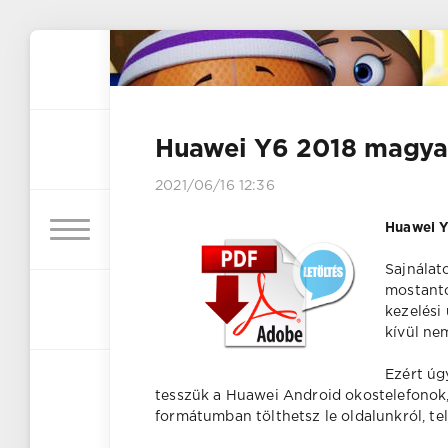
Huawei Y6 2018 magyar
2021/06/16 12:36
Huawei Y
Sajnálat
mostantó
kezelési
kívül ne
Ezért úg
tesszük a Huawei Android okostelefonok,
formátumban tölthetsz le oldalunkról, te