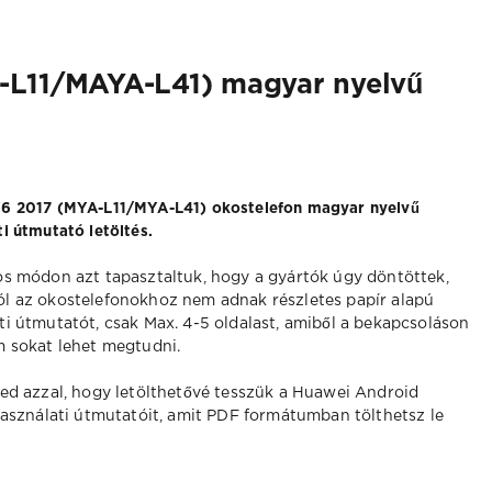
-L11/MAYA-L41) magyar nyelvű
6 2017 (MYA-L11/MYA-L41) okostelefon magyar nyelvű
i útmutató letöltés.
os módon azt tapasztaltuk, hogy a gyártók úgy döntöttek,
l az okostelefonokhoz nem adnak részletes papír alapú
ti útmutatót, csak Max. 4-5 oldalast, amiből a bekapcsoláson
m sokat lehet megtudni.
ed azzal, hogy letölthetővé tesszük a Huawei Android
használati útmutatóit, amit PDF formátumban tölthetsz le