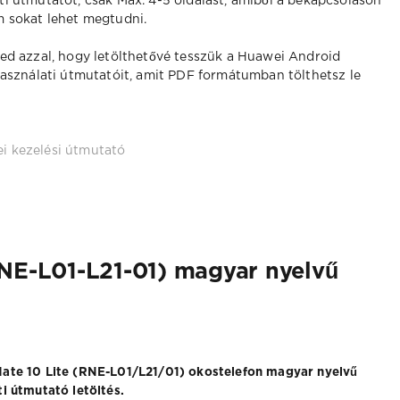
ti útmutatót, csak Max. 4-5 oldalast, amiből a bekapcsoláson
m sokat lehet megtudni.
ed azzal, hogy letölthetővé tesszük a Huawei Android
használati útmutatóit, amit PDF formátumban tölthetsz le
i kezelési útmutató
RNE-L01-L21-01) magyar nyelvű
ate 10 Lite (RNE-L01/L21/01) okostelefon magyar nyelvű
i útmutató letöltés.