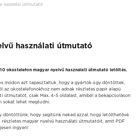
i kezelési útmutató
lvű használati útmutató
10 okostelefon magyar nyelvű használati útmutató letöltés.
os módon azt tapasztaltuk, hogy a gyártók úgy döntöttek,
l az okostelefonokhoz nem adnak részletes papír alapú
ti útmutatót, csak Max. 4-5 oldalast, amiből a bekapcsoláson
m sokat lehet megtudni.
y döntöttünk, hogy segítünk neked azzal, hogy letölthetővé
 részletes magyar nyelvű használati útmutatóit, amit PDF
ljesen ingyen!