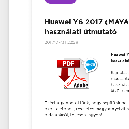
Huawei Y6 2017 (MAYA
használati útmutató
2017/07/31 22:28
Huawei Y
használat
Sajnálat
mostantó
használa
kívül ne
Ezért úgy döntöttünk, hogy segítünk nek
okostelefonok, részletes magyar nyelvű 
oldalunkról, teljesen ingyen!