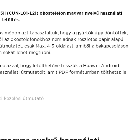
5II (CUN-L01-L21) okostelefon magyar nyelvű használati
 letöltés.
os módon azt tapasztaltuk, hogy a gyártók úgy döntöttek,
l az okostelefonokhoz nem adnak részletes papír alapú
 útmutatót, csak Max. 4-5 oldalast, amiből a bekapcsoláson
m sokat lehet megtudni.
ed azzal, hogy letölthetővé tesszük a Huawei Android
használati útmutatóit, amit PDF formátumban tölthetsz le
i kezelési útmutató