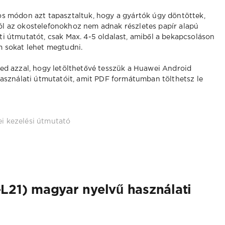
os módon azt tapasztaltuk, hogy a gyártók úgy döntöttek,
l az okostelefonokhoz nem adnak részletes papír alapú
ti útmutatót, csak Max. 4-5 oldalast, amiből a bekapcsoláson
m sokat lehet megtudni.
ed azzal, hogy letölthetővé tesszük a Huawei Android
használati útmutatóit, amit PDF formátumban tölthetsz le
i kezelési útmutató
L21) magyar nyelvű használati