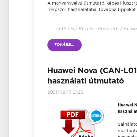
A magyarnyelvű útmutató, képes illusztrá
rendszer használatába, továbbá tippeket 
Letöltés
/
Kezelési útmutató
/
Huawe
TOVÁBB...
Huawei Nova (CAN-L01
használati útmutató
2021/02/13 21:22
Huawei N
használat
Sajnálat
mostantó