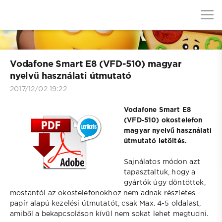
Vodafone Smart E8 (VFD-510) magyar
nyelvű használati útmutató
2017/12/02 19:22
Vodafone Smart E8
(VFD-510) okostelefon
magyar nyelvű használati
útmutató letöltés.
Sajnálatos módon azt
tapasztaltuk, hogy a
gyártók úgy döntöttek,
mostantól az okostelefonokhoz nem adnak részletes
papír alapú kezelési útmutatót, csak Max. 4-5 oldalast,
amiből a bekapcsoláson kívül nem sokat lehet megtudni.