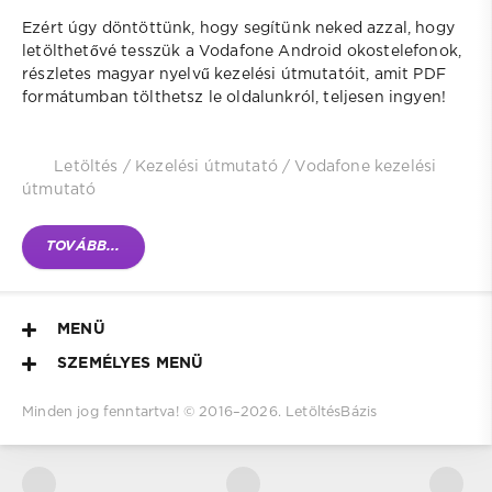
Ezért úgy döntöttünk, hogy segítünk neked azzal, hogy
letölthetővé tesszük a Vodafone Android okostelefonok,
részletes magyar nyelvű kezelési útmutatóit, amit PDF
formátumban tölthetsz le oldalunkról, teljesen ingyen!
Letöltés
/
Kezelési útmutató
/
Vodafone kezelési
útmutató
TOVÁBB...
MENÜ
SZEMÉLYES MENÜ
Minden jog fenntartva! © 2016–
2026.
LetöltésBázis