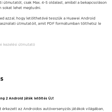
ti útmutatót, csak Max. 4-5 oldalast, amiből a bekapcsoláson
m sokat lehet megtudni.
ed azzal, hogy letölthetővé tesszük a Huawei Android
használati útmutatóit, amit PDF formátumban tölthetsz le
i kezelési útmutató
és
ng 2 Android játék letöltés ÚJ!
et érkezett az Androidos autóversenyzős játékok világában,