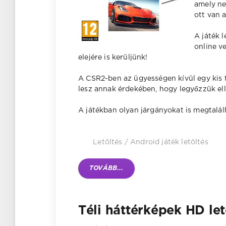
amely ne
ott van a
A játék l
online v
elejére is kerüljünk!
A CSR2-ben az ügyességen kívül egy kis 
lesz annak érdekében, hogy legyőzzük ell
A játékban olyan járgányokat is megtalál
Letöltés
/
Android játék letöltés
TOVÁBB...
Téli háttérképek HD let