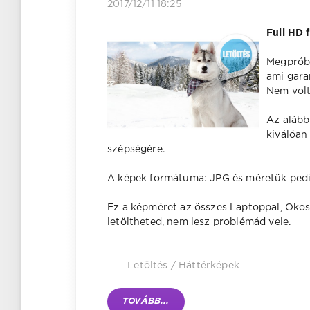
2017/12/11 18:25
Full HD 
Megpróbál
ami gara
Nem volt 
Az alább
kiválóan
szépségére.
A képek formátuma: JPG és méretük pedig
Ez a képméret az összes Laptoppal, Okost
letöltheted, nem lesz problémád vele.
Letöltés
/
Háttérképek
TOVÁBB...