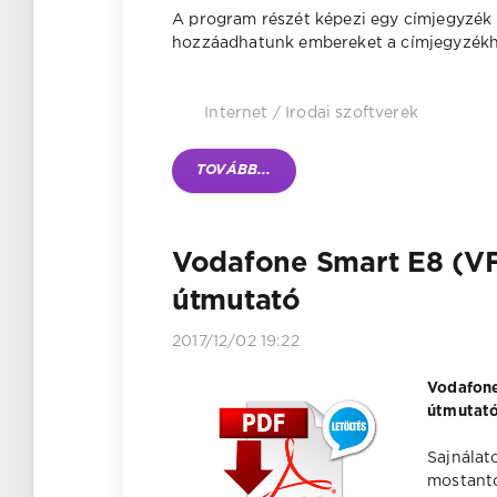
A program részét képezi egy címjegyzék f
hozzáadhatunk embereket a címjegyzékhez
Internet
/
Irodai szoftverek
TOVÁBB...
Vodafone Smart E8 (VF
útmutató
2017/12/02 19:22
Vodafone
útmutató
Sajnálat
mostantó