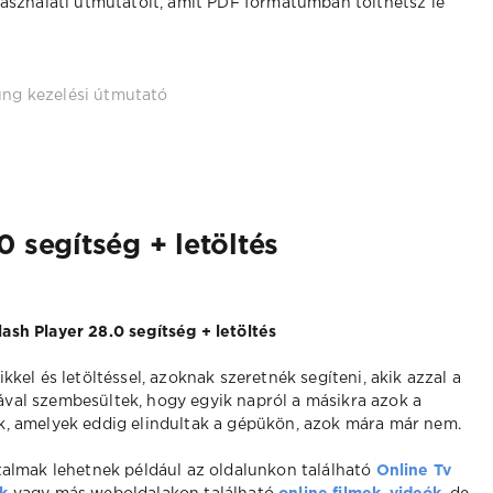
használati útmutatóit, amit PDF formátumban tölthetsz le
ng kezelési útmutató
 segítség + letöltés
ash Player 28.0 segítség + letöltés
ikkel és letöltéssel, azoknak szeretnék segíteni, akik azzal a
val szembesültek, hogy egyik napról a másikra azok a
k, amelyek eddig elindultak a gépükön, azok mára már nem.
rtalmak lehetnek például az oldalunkon található
Online Tv