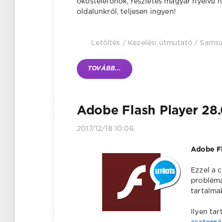
okostelefonok, részletes magyar nyelvű 
oldalunkról, teljesen ingyen!
Letöltés
/
Kezelési útmutató
/
Samsu
TOVÁBB...
Adobe Flash Player 28.0
2017/12/18 10:06
Adobe Fl
Ezzel a c
problémá
tartalma
Ilyen ta