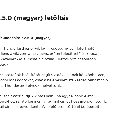
.5.0 (magyar) letöltés
Thunderbird 52.5.0 (magyar)
a Thunderbird az egyik leghíresebb, ingyen letölthető
kliens a világon, amely egyszerűen telepíthető és roppant
kezelhető és tudását a Mozilla Firefox-hoz hasonlóan
etjük.
er, postafiók beállítását segítő varázslójának köszönhetően,
adni más adatokat, csak a belépéshez szükséges felhasználó
lla Thunderbird elvégzi helyettünk.
isan akkor tudjuk kihasználni, ha egynél több e-mail
bird-hoz szinte bármennyi e-mail címet hozzárendelhetünk,
ail címeink egyenkénti, Webfelületen történő belépéseit.