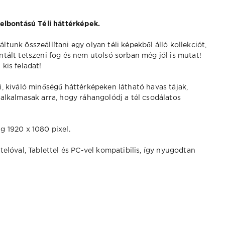
felbontású Téli háttérképek.
tunk összeállítani egy olyan téli képekből álló kollekciót,
ntált tetszeni fog és nem utolsó sorban még jól is mutat!
kis feladat!
i, kiváló minőségű háttérképeken látható havas tájak,
 alkalmasak arra, hogy ráhangolódj a tél csodálatos
 1920 x 1080 pixel.
elóval, Tablettel és PC-vel kompatibilis, így nyugodtan