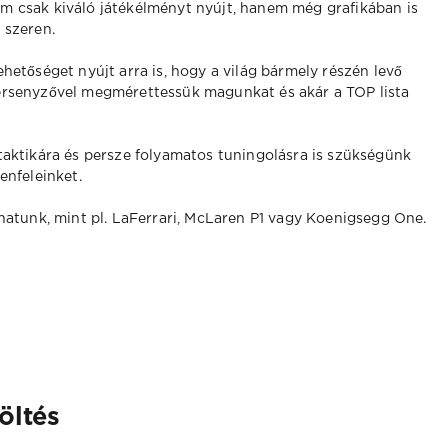
m csak kiváló játékélményt nyújt, hanem még grafikában is
 szeren.
ehetőséget nyújt arra is, hogy a világ bármely részén levő
ersenyzővel megmérettessük magunkat és akár a TOP lista
taktikára és persze folyamatos tuningolásra is szükségünk
enfeleinket.
hatunk, mint pl. LaFerrari, McLaren P1 vagy Koenigsegg One.
öltés