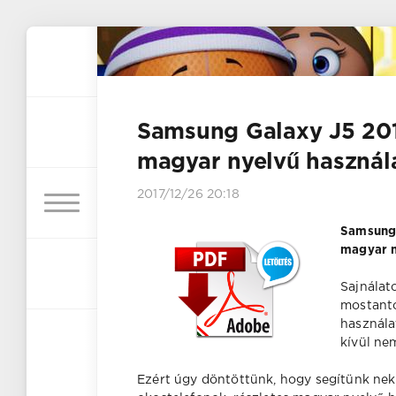
Samsung Galaxy J5 20
magyar nyelvű használ
2017/12/26 20:18
Samsung 
magyar n
Sajnálat
mostantó
használa
kívül ne
Ezért úgy döntöttünk, hogy segítünk nek