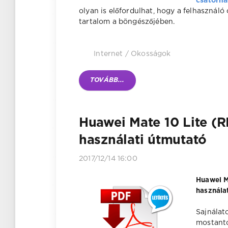
csatorná
olyan is előfordulhat, hogy a felhasznál
tartalom a böngészőjében.
Internet
/
Okosságok
TOVÁBB...
Huawei Mate 10 Lite (
használati útmutató
2017/12/14 16:00
Huawei M
használat
Sajnálat
mostantó