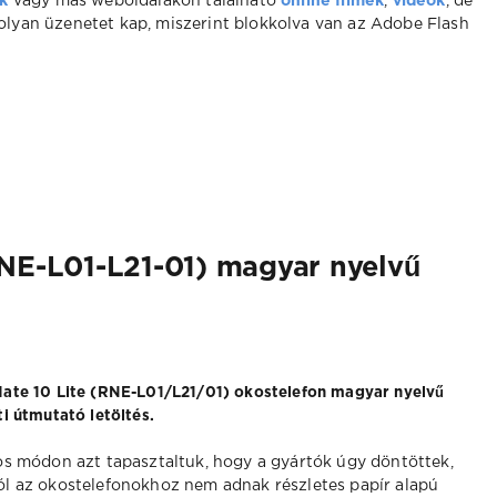
k
vagy más weboldalakon található
online filmek
,
videók
, de
ó olyan üzenetet kap, miszerint blokkolva van az Adobe Flash
RNE-L01-L21-01) magyar nyelvű
ate 10 Lite (RNE-L01/L21/01) okostelefon magyar nyelvű
i útmutató letöltés.
os módon azt tapasztaltuk, hogy a gyártók úgy döntöttek,
l az okostelefonokhoz nem adnak részletes papír alapú