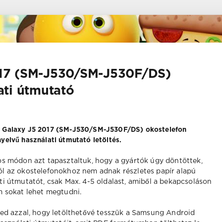
17 (SM-J530/SM-J530F/DS)
ati útmutató
Galaxy J5 2017 (SM-J530/SM-J530F/DS) okostelefon
yelvű használati útmutató letöltés.
os módon azt tapasztaltuk, hogy a gyártók úgy döntöttek,
l az okostelefonokhoz nem adnak részletes papír alapú
ti útmutatót, csak Max. 4-5 oldalast, amiből a bekapcsoláson
m sokat lehet megtudni.
ed azzal, hogy letölthetővé tesszük a Samsung Android