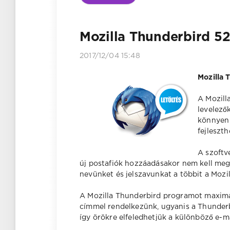
Mozilla Thunderbird 52
2017/12/04 15:48
Mozilla 
A Mozill
levelező
könnyen 
fejleszth
A szoftv
új postafiók hozzáadásakor nem kell meg
nevünket és jelszavunkat a többit a Mozi
A Mozilla Thunderbird programot maximál
címmel rendelkezünk, ugyanis a Thunder
így örökre elfeledhetjük a különböző e-m