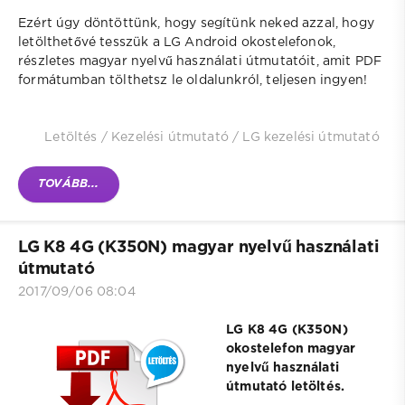
Ezért úgy döntöttünk, hogy segítünk neked azzal, hogy
letölthetővé tesszük a LG Android okostelefonok,
részletes magyar nyelvű használati útmutatóit, amit PDF
formátumban tölthetsz le oldalunkról, teljesen ingyen!
Letöltés
/
Kezelési útmutató
/
LG kezelési útmutató
TOVÁBB...
LG K8 4G (K350N) magyar nyelvű használati
útmutató
2017/09/06 08:04
LG K8 4G (K350N)
okostelefon magyar
nyelvű használati
útmutató letöltés.