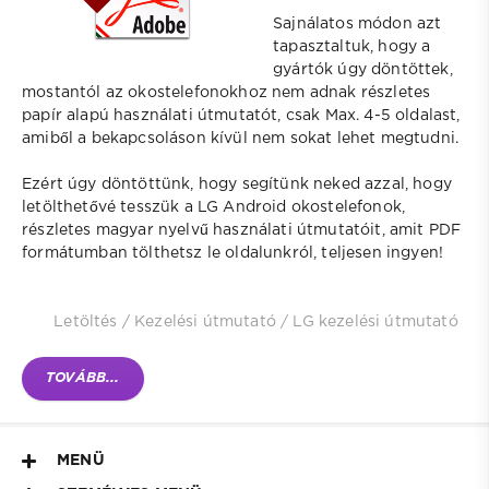
Sajnálatos módon azt
tapasztaltuk, hogy a
gyártók úgy döntöttek,
mostantól az okostelefonokhoz nem adnak részletes
papír alapú használati útmutatót, csak Max. 4-5 oldalast,
amiből a bekapcsoláson kívül nem sokat lehet megtudni.
Ezért úgy döntöttünk, hogy segítünk neked azzal, hogy
letölthetővé tesszük a LG Android okostelefonok,
részletes magyar nyelvű használati útmutatóit, amit PDF
formátumban tölthetsz le oldalunkról, teljesen ingyen!
Letöltés
/
Kezelési útmutató
/
LG kezelési útmutató
TOVÁBB...
MENÜ