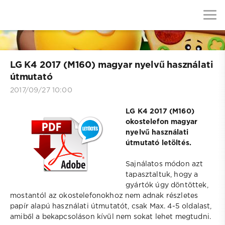
LG K4 2017 (M160) magyar nyelvű használati
útmutató
2017/09/27 10:00
LG K4 2017 (M160)
okostelefon magyar
nyelvű használati
útmutató letöltés.
Sajnálatos módon azt
tapasztaltuk, hogy a
gyártók úgy döntöttek,
mostantól az okostelefonokhoz nem adnak részletes
papír alapú használati útmutatót, csak Max. 4-5 oldalast,
amiből a bekapcsoláson kívül nem sokat lehet megtudni.