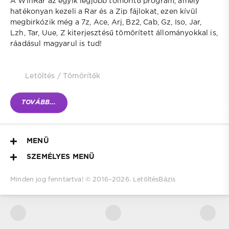
A WinRar az egyik legjobb tömörítő program, amely
hatékonyan kezeli a Rar és a Zip fájlokat, ezen kívül
megbirkózik még a 7z, Ace, Arj, Bz2, Cab, Gz, Iso, Jar,
Lzh, Tar, Uue, Z kiterjesztésű tömörített állományokkal is,
ráadásul magyarul is tud!
Letöltés
/
Tömörítők
TOVÁBB...
MENÜ
SZEMÉLYES MENÜ
Minden jog fenntartva! © 2016–
2026.
LetöltésBázis