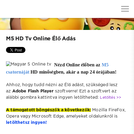
M5 HD Tv Online Élő Adás
Nézd Online élőben az
M5
csatornáját
HD minőségben, akár a nap 24 órájában!
Ahhoz, hogy tudd nézni az Élő adást, szükséged lesz
az
Adobe Flash Player
szoftverre! Ezt a szoftvert az
alábbi gombra kattintva ingyen letöltheted:
Letöltés >>
A támogatott böngészők a következők:
Mozilla FireFox,
Opera vagy Microsoft Edge, amelyeket oldalunkról is
letölthetsz ingyen!