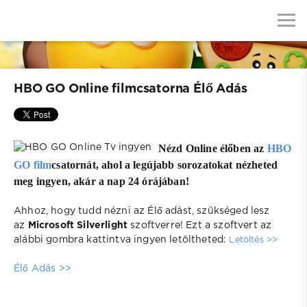
HBO GO Online filmcsatorna Élő Adás
Nézd Online élőben az
HBO
GO film
csatornát, ahol a legújabb sorozatokat nézheted
meg ingyen, akár a nap 24 órájában!
Ahhoz, hogy tudd nézni az Élő adást, szükséged lesz
az
Microsoft Silverlight
szoftverre! Ezt a szoftvert az
alábbi gombra kattintva ingyen letöltheted:
Letöltés >>
Élő Adás >>