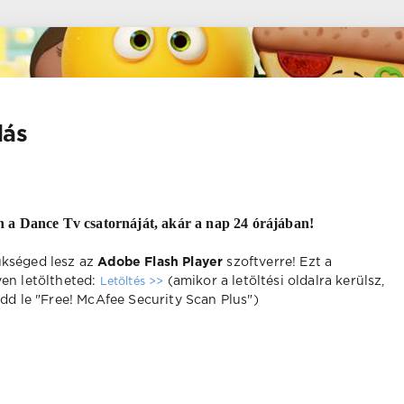
dás
n a Dance Tv csatornáját, akár a nap 24 órájában!
ükséged lesz az
Adobe Flash Player
szoftverre! Ezt a
yen letöltheted:
(amikor a letöltési oldalra kerülsz,
Letöltés >>
edd le "Free! McAfee Security Scan Plus")