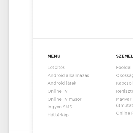
MENÜ
SZEMÉL
Letöltés
Főoldal
Android alkalmazás
Okossá
Android játék
Kapcsol
Online Tv
Regiszt
Online Tv műsor
Magyar 
útmuta
Ingyen SMS
Online 
Háttérkép