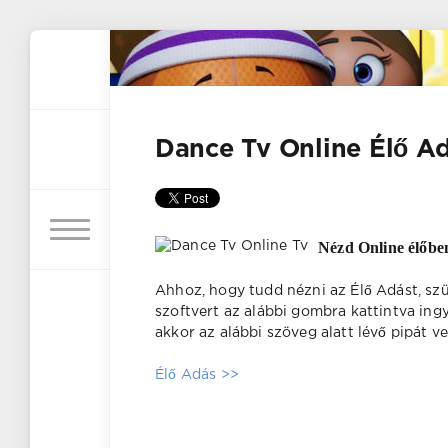
Dance Tv Online Élő A
Nézd Online élőbe
Ahhoz, hogy tudd nézni az Élő Adást, sz
szoftvert az alábbi gombra kattintva ing
akkor az alábbi szöveg alatt lévő pipát v
Élő Adás >>