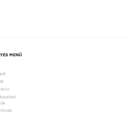
YES MENÜ
gok
at
ráció
kezelési
tók
Filmek