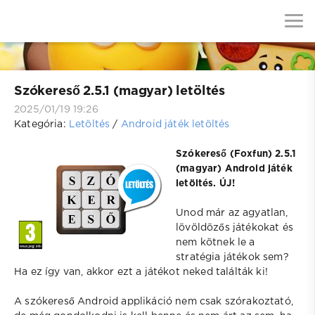
Szókereső 2.5.1 (magyar) letöltés
2025/01/19 19:26
Kategória:
Letöltés
/
Android játék letöltés
Szókereső (Foxfun)
2.5.1
(magyar) Android játék
letöltés. ÚJ!
Unod már az agyatlan,
lövöldözős játékokat és
nem kötnek le a
stratégia játékok sem?
Ha ez így van, akkor ezt a játékot neked találták ki!
A szókereső Android applikáció nem csak szórakoztató,