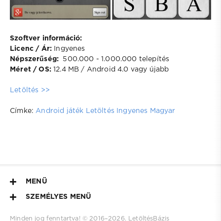
Szoftver információ:
Licenc / Ár:
Ingyenes
Népszerűség:
500.000 - 1.000.000 telepítés
Méret / OS:
12.4 MB / Android 4.0 vagy újabb
Letöltés >>
Címke:
Android játék
Letöltés
Ingyenes
Magyar
MENÜ
SZEMÉLYES MENÜ
Minden jog fenntartva! © 2016–
2026.
LetöltésBázis