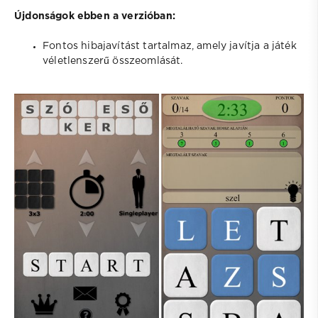
Újdonságok ebben a verzióban:
Fontos hibajavítást tartalmaz, amely javítja a játék
véletlenszerű összeomlását.