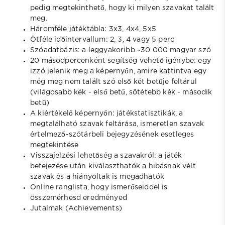
pedig megtekinthető, hogy ki milyen szavakat talált
meg.
Háromféle játéktábla: 3x3, 4x4, 5x5
Ötféle időintervallum: 2, 3, 4 vagy 5 perc
Szóadatbázis: a leggyakoribb ~30 000 magyar szó
20 másodpercenként segítség vehető igénybe: egy
izzó jelenik meg a képernyőn, amire kattintva egy
még meg nem talált szó első két betűje feltárul
(világosabb kék - első betű, sötétebb kék - második
betű)
A kiértékelő képernyőn: játékstatisztikák, a
megtalálható szavak feltárása, ismeretlen szavak
értelmező-szótárbeli bejegyzésének esetleges
megtekintése
Visszajelzési lehetőség a szavakról: a játék
befejezése után kiválaszthatók a hibásnak vélt
szavak és a hiányoltak is megadhatók
Online ranglista, hogy ismerőseiddel is
összemérhesd eredményed
Jutalmak (Achievements)