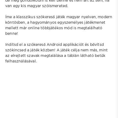
de még gondolkodni is kell benne és nem árt az sem, ha
van egy kis magyar szóismereted.
Íme a klasszikus szókereső játék magyar nyelven, modern
köntösben, a hagyományos egyszemélyes játékmenet
mellett már online többjátékos mód is megtalálható
benne!
Indítsd el a szókereső Android applikációt és bővítsd
szókincsed a játék közben! A játék célja nem más, mint
az elrejtett szavak megtalálása a táblán látható betűk
felhasználásával.