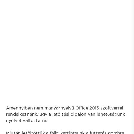
Amennyiben nem magyarnyelvű Office 2013 szoftverrel
rendelkeznénk, úgy a letöltési oldalon van lehetőségünk
nyelvet változtatni.
Miután letöltöttük a fájlt, kattintsunk a futtatás gombra