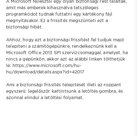
A Microsoft fejlesztői egy olyan biztonsági rést találtak,
amit más emberek kihasználva tetszőleges
programkódot tudnak futtatni egy kártékony fájl
megnyitásakor. Ez a frissítés megszünteti ezt a
biztonsági hibát.
Ahhoz, hogy ezt a biztonsági frissítést fel tudjuk majd
telepíteni a számítógépünkre, rendelkeznünk kell a
Microsoft Office 2013 SP1 szervizcsomaggal, amelyet, ha
nincs a gépünkön, akkor azt az alábbi linken tölthetjük
le: https://www.microsoft.com/hu-
hu/download/details.aspx?id=42017
Ami a biztonsági frissítés telepítését illeti az roppant
egyszerű: legelőször kattintsunk a letöltés gombra, és
azonnal elindul a letöltési folyamat.